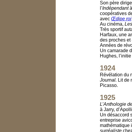
Son père dirig
l’
Indépendant
à
coopératives de
avec
Œdipe roi
Au cinéma,
Les
Très sportif aut
Harfaux, une ami
des proches et
Années de révo
Un camarade de 
Hughes, l’initi
1924
Révélation du 
Journal.
Lit de 
Picasso.
1925
L’Anthologie de
à Jarry, d’Apoll
Un désaccord s’
entreprise avic
mathématique i
surréaliste
chez