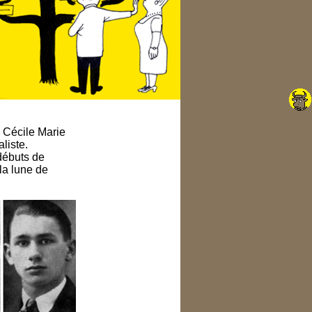
 Cécile Marie
liste.
 débuts de
la lune de