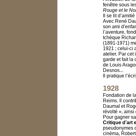
fenêtre sous le
Rouge et le Noi
Il se lit d’amit
Avec René Daum
son ami d’enfan
l’aventure, fo
tchèque Richar
(1891-1971) me
1921 ; celui-ci
atelier. Par cet
garde et fait l
de Louis Aragon
Desnos...
Il pratique l’éc
1928
Fondation de l
Reims. Il cont
Daumal et Roge
révolté », ainsi
Pour gagner sa v
Critique d’art
pseudonymes de
cinéma, Robert 