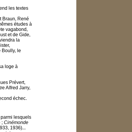
end les textes
rt Braun, René
 mêmes études à
ète vagabond,
ust et de Gide,
viendra la
ster,
Boully, le
sa loge à
ues Prévert,
e Alfred Jarry,
second échec.
, parmi lesquels
 ;
Cinémonde
33, 1936)...