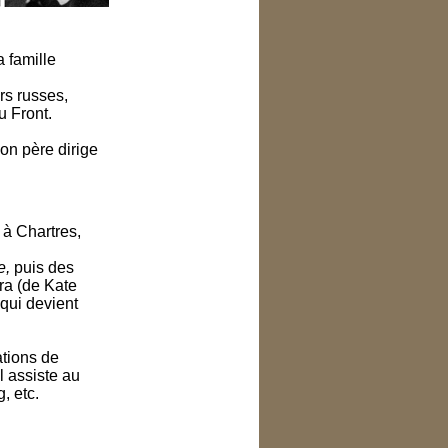
a famille
rs russes,
u Front.
on père dirige
 à Chartres,
e,
puis des
ra (de Kate
 qui devient
ations de
l assiste au
, etc.