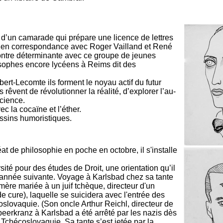
 d’un camarade qui prépare une licence de lettres
re en correspondance avec Roger Vailland et René
tre déterminante avec ce groupe de jeunes
osophes encore lycéens à Reims dit des
ert-Lecomte ils forment le noyau actif du futur
rêvent de révolutionner la réalité, d’explorer l’au-
cience.
c la cocaïne et l’éther.
ssins humoristiques.
t de philosophie en poche en octobre, il s'installe
ersité pour des études de Droit, une orientation qu’il
année suivante. Voyage à Karlsbad chez sa tante
mère mariée à un juif tchèque, directeur d'un
e cure), laquelle se suicidera avec l'entrée des
slovaquie. (Son oncle Arthur Reichl, directeur de
eerkranz à Karlsbad a été arrêté par les nazis dès
a Tchécoslovaquie. Sa tante s’est jetée par la