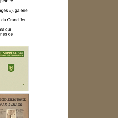
 peintre
ges »), galerie
on du Grand Jeu
lms qui
nnes de