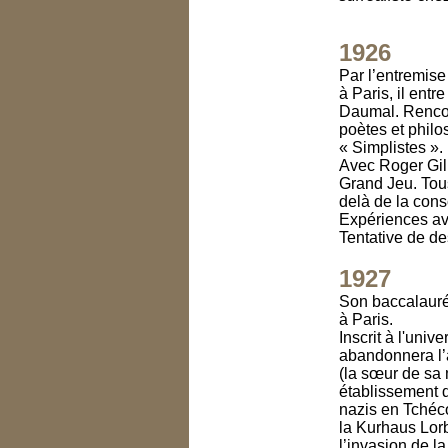
1926
Par l’entremise
à Paris, il ent
Daumal. Rencon
poètes et phil
« Simplistes ».
Avec Roger Gilb
Grand Jeu. Tous 
delà de la cons
Expériences ave
Tentative de de
1927
Son baccalauréa
à Paris.
Inscrit à l'univ
abandonnera l’
(la sœur de sa 
établissement d
nazis en Tchéco
la Kurhaus Lorb
l’invasion de l