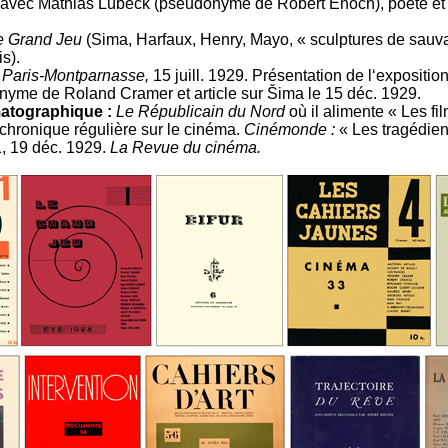
tié avec Mathias Lübeck (pseudonyme de Robert Enoch), poète et
e Grand Jeu
(Sima, Harfaux, Henry, Mayo, « sculptures de sauva
s).
Paris-Montparnasse,
15 juill. 1929. Présentation de l‘expositi
nyme de Roland Cramer et article sur Šima le 15 déc. 1929.
matographique :
Le Républicain du Nord
où il alimente « Les fi
chronique régulière sur le cinéma.
Cinémonde :
« Les tragédie
1, 19 déc. 1929.
La Revue du cinéma.