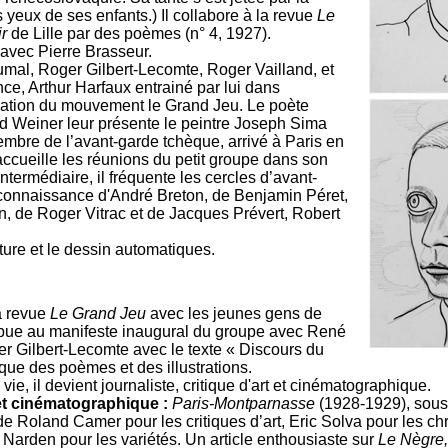
s yeux de ses enfants.) Il collabore à la revue
Le
r
de Lille par des poèmes (n° 4, 1927).
ié avec Pierre Brasseur.
al, Roger Gilbert-Lecomte, Roger Vailland, et
ce, Arthur Harfaux entrainé par lui dans
ndation du mouvement le Grand Jeu. Le poète
d Weiner leur présente le peintre Joseph Sima
mbre de l’avant-garde tchèque, arrivé à Paris en
 accueille les réunions du petit groupe dans son
 intermédiaire, il fréquente les cercles d’avant-
a connaissance d'André Breton, de Benjamin Péret,
, de Roger Vitrac et de Jacques Prévert, Robert
riture et le dessin automatiques.
a revue
Le Grand Jeu
avec les jeunes gens de
ribue au manifeste inaugural du groupe avec René
r Gilbert-Lecomte avec le texte « Discours du
 que des poèmes et des illustrations.
ie, il devient journaliste, critique d'art et cinématographique.
 et cinématographique :
Paris-Montparnasse
(1928-1929), sous
 Roland Camer pour les critiques d’art, Eric Solva pour les ch
Narden pour les variétés. Un article enthousiaste sur
Le Nègre,