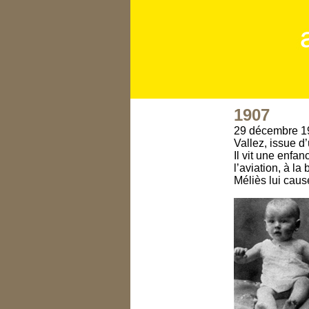
1907
29 décembre 19
Vallez, issue d
Il vit une enfa
l’aviation, à l
Méliès lui caus