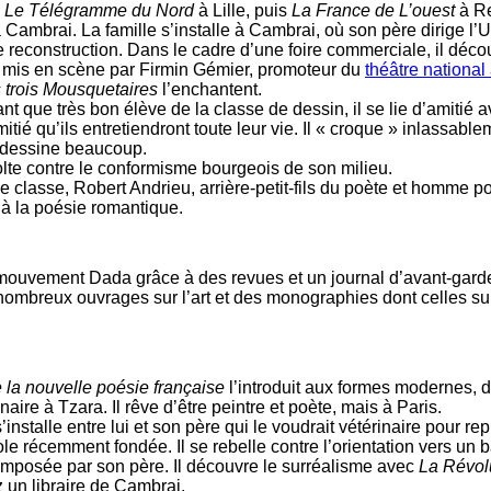
e
Le Télégramme du Nord
à Lille, puis
La France de L’ouest
à Re
 Cambrai. La famille s’installe à Cambrai, où son père dirige l’
 reconstruction. Dans le cadre d’une foire commerciale, il décou
mis en scène par Firmin Gémier, promoteur du
théâtre national
 trois Mousquetaires
l’enchantent.
ant que très bon élève de la classe de dessin, il se lie d’amitié 
tié qu’ils entretiendront toute leur vie. Il « croque » inlassable
 dessine beaucoup.
lte contre le conformisme bourgeois de son milieu.
classe, Robert Andrieu, arrière-petit-fils du poète et homme po
e à la poésie romantique.
mouvement Dada grâce à des revues et un journal d’avant-gard
nombreux ouvrages sur l’art et des monographies dont celles s
 la nouvelle poésie française
l’introduit aux formes modernes, 
inaire à Tzara. Il rêve d’être peintre et poète, mais à Paris.
installe entre lui et son père qui le voudrait vétérinaire pour re
ole récemment fondée. Il se rebelle contre l’orientation vers un 
mposée par son père. Il découvre le surréalisme avec
La Révol
 un libraire de Cambrai.