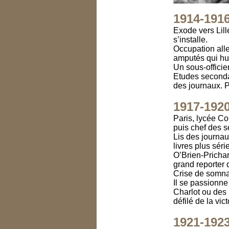
1914-191
Exode vers Lill
s’installe.
Occupation alle
amputés qui hur
Un sous-officie
Etudes secondai
des journaux. 
1917-192
Paris, lycée Co
puis chef des 
Lis des journau
livres plus sér
O’Brien-Prichar
grand reporter 
Crise de somn
Il se passionne
Charlot ou des 
défilé de la vi
1921-192