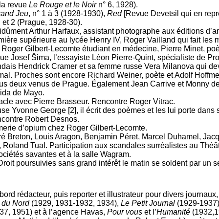
la revue
Le Rouge et le Noir
n° 6, 1928).
rand Jeu
, n° 1 à 3 (1928-1930),
Red
[Revue Devetsil qui en repr
l et 2 (Prague, 1928-30).
sidûment Arthur Harfaux, assistant photographe aux éditions d’a
ière supérieure au lycée Henry IV, Roger Vailland qui fait les
, Roger Gilbert-Lecomte étudiant en médecine, Pierre Minet, po
que Josef Šima, l’essayiste Léon Pierre-Quint, spécialiste de Pro
andais Hendrick Cramer et sa femme russe Vera Milanova qui de
l. Proches sont encore Richard Weiner, poète et Adolf Hoffmei
tous deux venus de Prague. Également Jean Carrive et Monny de 
Dida de Mayo.
acle avec Pierre Brasseur. Rencontre Roger Vitrac.
se Yvonne George [2], il écrit des poèmes et les lui porte dans 
encontre Robert Desnos.
erie d’opium chez Roger Gilbert-Lecomte.
é Breton, Louis Aragon, Benjamin Péret, Marcel Duhamel, Jacq
Roland Tual. Participation aux scandales surréalistes au Théâtr
sociétés savantes et à la salle Wagram.
roit poursuivies sans grand intérêt le matin se soldent par un 
bord rédacteur, puis reporter et illustrateur pour divers journaux
 du Nord
(1929, 1931-1932, 1934),
Le Petit Journal
(1929-1937)
37, 1951) et à l’agence Havas,
Pour vous
et l’
Humanité
(1932,19