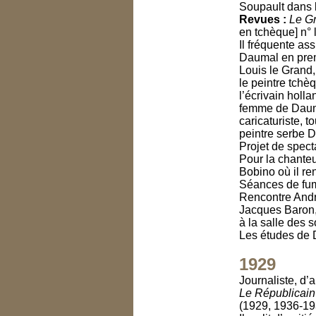
Soupault dans 
Revues :
Le G
en tchèque] n° 
Il fréquente as
Daumal en prem
Louis le Grand
le peintre tchè
l’écrivain holl
femme de Dauma
caricaturiste, 
peintre serbe 
Projet de spect
Pour la chanteu
Bobino où il r
Séances de fum
Rencontre Andr
Jacques Baron, 
à la salle des 
Les études de D
1929
Journaliste, d’a
Le Républicain
(1929, 1936-19