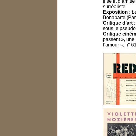
Il se lit d’ami
surréaliste.
Exposition :
L
Bonaparte (Pari
Critique d’art :
sous le pseudo
Critique ciné
passent », une 
l’amour », n° 6