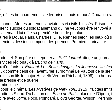
6
e, où les bombardements le terrorisent, puis retour à Douai où s
mande. Alertes aériennes, aviateurs et civils blessés. Prisonnie
lent, suicide du soldat allemand qui ne veut pas être renvoyé a
r allemand lui offre sa première boite de peinture.
res à Douai, Paris, Chartres, Lille, Rennes selon les lieux où s
Premiers dessins, compose des poèmes. Première caricature.
0
ndorcet. Son père est reporter au
Petit Journal,
dirige un journal
services régionaux à
L’Écho de Paris.
x d’enfants :
L’Épatant, Les Belles Images, La Jeunesse Illustré
ieux comme celui de l’aventurier surnommé Le Vautour de la sier
d et son fils le major Hesketh-Vernon Prichard, 1898), un héros
de presse et de guerre.
ambulisme.
 pour le cinéma (
Les Mystères de New York,
1915), fait des imit
indiens Sioux. Du balcon de l’
Écho de Paris,
place de l’Opéra, i
ctoire avec Joffre, Foch, Poincaré, Lloyd George, Wilson, Pershing
3