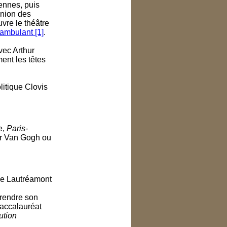
nnes, puis
Union des
vre le théâtre
 ambulant [1]
.
avec Arthur
ment les têtes
litique Clovis
e,
Paris-
ur Van Gogh ou
de Lautréamont
prendre son
baccalauréat
ution